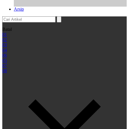
Arsip
Batal
01
02
03
04
06
05
07
08